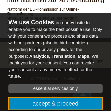
Informationen zur Streitschlichtung
Plattform der EU-Kommission zur Online-
Streitbeilegung:
https://ec.europa.eu/consumers/odr
on our website to
Wir sind nicht bereit oder verpflichtet, an
Streitbeilegungsverfahren vor einer
enable you to make the best possible use. Only
Verbraucherschlichtungsstelle teilzunehmen.
with your consent we process and share data
with our partners (also in third countries)
Kontakt
⋅
instagram
⋅
according to our privacy policy for the
facebook
- Urlaub in MV - folgen Sie uns!
purposes:
Analytics, Translation, Maps
. We
⋅
Impressum
⋅
Datenschutz
(Zustimmungseinstellungen)
thank you for your consent. You can revoke
your consent at any time with effect for the
future.
© 2026
Gaststätte Haithabu
essential services only
mvp.de
- Urlaub in
accept & proceed
Mecklenburg-Vorpommern