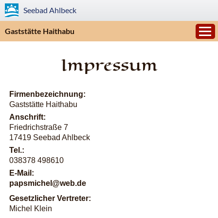
Seebad
Ahlbeck
Gaststätte Haithabu
Impressum
Firmen­bezeichnung:
Gaststätte Haithabu
Anschrift:
Friedrichstraße 7
17419 Seebad Ahlbeck
Tel.:
038378 498610
E-Mail:
papsmichel
@
web.de
Gesetzlicher Vertreter:
Michel Klein