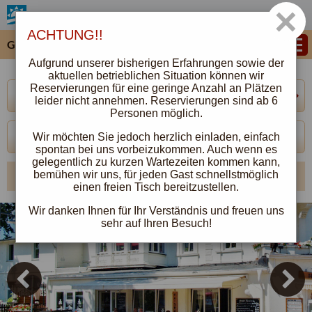
×
Seebad
Ahlbeck
ACHTUNG!!
Gaststätte Haithabu
Aufgrund unserer bisherigen Erfahrungen sowie der
aktuellen betrieblichen Situation können wir
Reservierungen für eine geringe Anzahl an Plätzen
Kontakt
»
leider nicht annehmen. Reservierungen sind ab 6
Personen möglich.
038378 498610
Wir möchten Sie jedoch herzlich einladen, einfach
spontan bei uns vorbeizukommen. Auch wenn es
gelegentlich zu kurzen Wartezeiten kommen kann,
bemühen wir uns, für jeden Gast schnellstmöglich
weitere Kontaktmöglichkeiten
einen freien Tisch bereitzustellen.
Wir danken Ihnen für Ihr Verständnis und freuen uns
sehr auf Ihren Besuch!